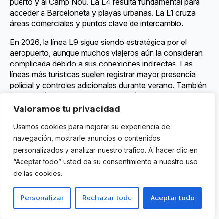
puerto y al Camp Nou. La L4 resulta fundamental para
acceder a Barceloneta y playas urbanas. La L1 cruza
áreas comerciales y puntos clave de intercambio.
En 2026, la línea L9 sigue siendo estratégica por el
aeropuerto, aunque muchos viajeros aún la consideran
complicada debido a sus conexiones indirectas. Las
líneas más turísticas suelen registrar mayor presencia
policial y controles adicionales durante verano. También
son las más afectadas por saturación durante eventos
masivos y festivales.
Valoramos tu privacidad
Líneas más importantes:
Usamos cookies para mejorar su experiencia de
navegación, mostrarle anuncios o contenidos
L1 Roja
personalizados y analizar nuestro tráfico. Al hacer clic en
L3 Verde
“Aceptar todo” usted da su consentimiento a nuestro uso
L4 Amarilla
de las cookies.
L9 Sud aeropuerto
L2 Morada
Personalizar
Rechazar todo
Aceptar todo