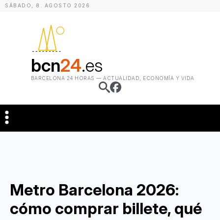
SÁBADO
,
8
.
AGOSTO
2026
bcn
24
.es
BARCELONA 24 HORAS — ACTUALIDAD, ECONOMÍA Y VIDA
Metro Barcelona 2026:
cómo comprar billete, qué