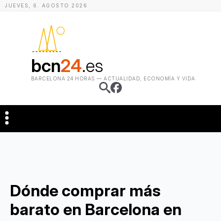
JUEVES
,
6
.
AGOSTO
2026
bcn
24
.es
BARCELONA 24 HORAS — ACTUALIDAD, ECONOMÍA Y VIDA
Dónde comprar más
barato en Barcelona en