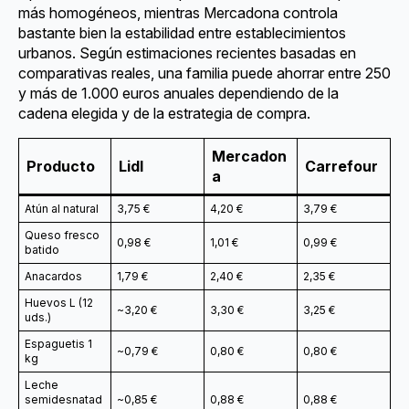
más homogéneos, mientras Mercadona controla
bastante bien la estabilidad entre establecimientos
urbanos. Según estimaciones recientes basadas en
comparativas reales, una familia puede ahorrar entre 250
y más de 1.000 euros anuales dependiendo de la
cadena elegida y de la estrategia de compra.
Mercadon
Producto
Lidl
Carrefour
a
Atún al natural
3,75 €
4,20 €
3,79 €
Queso fresco
0,98 €
1,01 €
0,99 €
batido
Anacardos
1,79 €
2,40 €
2,35 €
Huevos L (12
~3,20 €
3,30 €
3,25 €
uds.)
Espaguetis 1
~0,79 €
0,80 €
0,80 €
kg
Leche
semidesnatad
~0,85 €
0,88 €
0,88 €